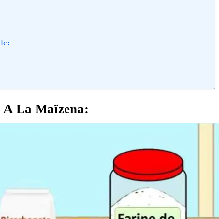
lc:
 A La Maïzena: