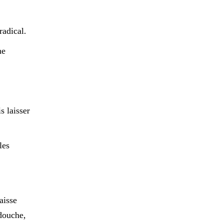
radical.
ne
s laisser
les
aisse
 douche,